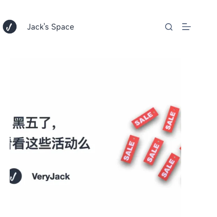
跳
至
内
Jack's Space
容