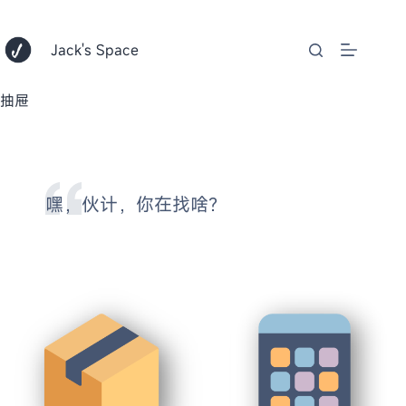
跳
至
内
Jack's Space
容
抽屉
嘿，伙计，你在找啥？