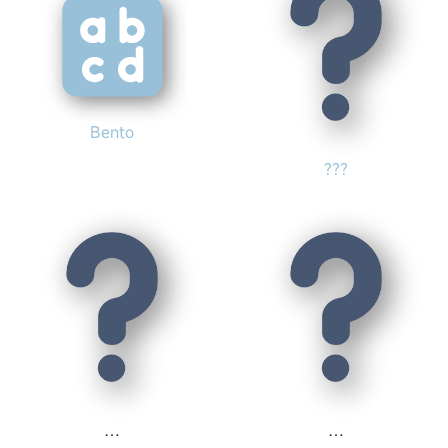
Bento
???
…
…