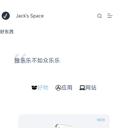
跳
至
内
Jack's Space
容
好东西
独乐乐不如众乐乐
好物
应用
网站
NEW