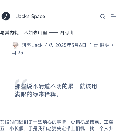
跳
至
内
Jack's Space
容
与其内耗，不如去山里 —— 四明山
阿杰 Jack
2025年5月6日
摄影
33
那些说不清道不明的累，就该用
满眼的绿来稀释。
前段时间遇到了一些烦心的事情，心情很是糟糕。正逢
五一小长假，于是我和老婆决定带上相机，找一个人少