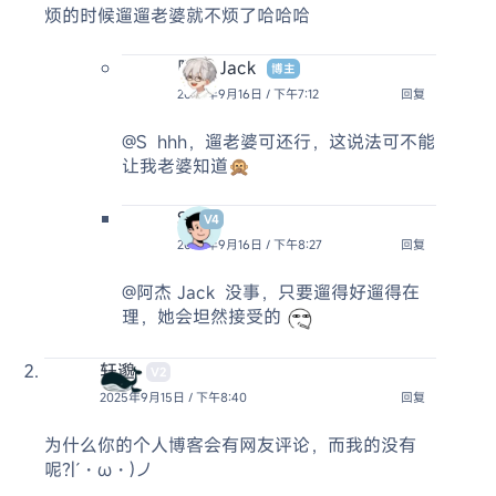
烦的时候遛遛老婆就不烦了哈哈哈
阿杰 Jack
博主
2025年9月16日 / 下午7:12
回复
@S
hhh，遛老婆可还行，这说法可不能
让我老婆知道🙊
S
V4
2025年9月16日 / 下午8:27
回复
@阿杰 Jack
没事，只要遛得好遛得在
理，她会坦然接受的
轩邈
V2
2025年9月15日 / 下午8:40
回复
为什么你的个人博客会有网友评论，而我的没有
呢?|´・ω・)ノ