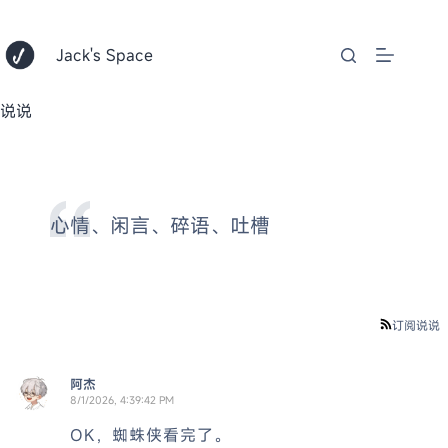
跳
至
内
Jack's Space
容
说说
心情、闲言、碎语、吐槽
订阅说说
阿杰
8/1/2026, 4:39:42 PM
OK，蜘蛛侠看完了。