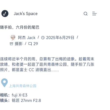
跳
至
内
Jack's Space
容
随手拍，六月份的尾巴
阿杰 Jack
2025年6月29日
摄影
29
连续将近半个月的雨，总算有了出梅的迹象。趁着周末
放晴，和老婆一起逛了逛共青森林公园，随手拍了几张
照片，都是富士 CC 滤镜直出……
上海共青森林公园
相机：
fuji X-E3
镜头：
铭匠 27mm F2.8