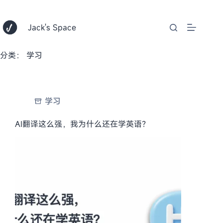
跳
至
内
Jack's Space
容
分类：
学习
学习
AI翻译这么强，我为什么还在学英语？