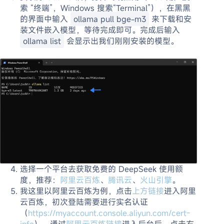
索 “终端”，Windows 搜索“Terminal”），在黑黑
的界面中输入
ollama pull bge-m3
来下载和安
装文件嵌入模型，等待完成即可。完成后输入
ollama list
会显示出我们刚刚安装的模型。
选择一个平台去获取免费的 DeepSeek 使用额
度，推荐：
阿里云百炼
、
腾讯云
、
火山引擎
。
我这里以阿里云百炼为例，点击
上方链接
进入阿里
云百炼，初次登陆需要进行实名认证
（
https://myaccount.console.aliyun.com/cert-
info
）。通过
阿里云百炼链接
进入后台后，点击右