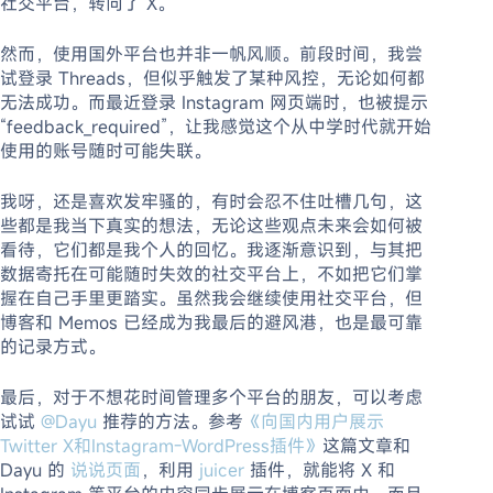
社交平台，转向了 X。
然而，使用国外平台也并非一帆风顺。前段时间，我尝
试登录 Threads，但似乎触发了某种风控，无论如何都
无法成功。而最近登录 Instagram 网页端时，也被提示
“feedback_required”，让我感觉这个从中学时代就开始
使用的账号随时可能失联。
我呀，还是喜欢发牢骚的，有时会忍不住吐槽几句，这
些都是我当下真实的想法，无论这些观点未来会如何被
看待，它们都是我个人的回忆。我逐渐意识到，与其把
数据寄托在可能随时失效的社交平台上，不如把它们掌
握在自己手里更踏实。虽然我会继续使用社交平台，但
博客和 Memos 已经成为我最后的避风港，也是最可靠
的记录方式。
最后，对于不想花时间管理多个平台的朋友，可以考虑
试试
@Dayu
推荐的方法。参考
《向国内用户展示
Twitter X和Instagram-WordPress插件》
这篇文章和
Dayu 的
说说页面
，利用
juicer
插件，就能将 X 和