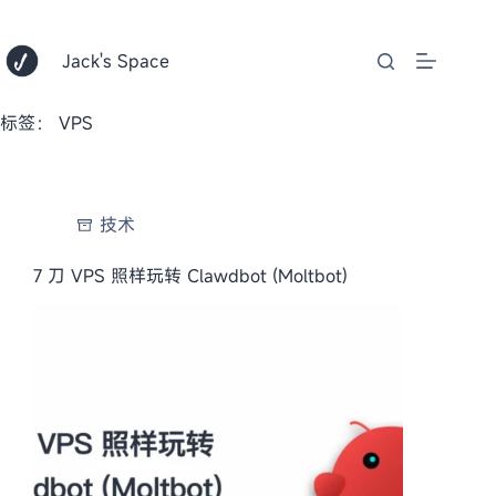
跳
至
内
Jack's Space
容
标签：
VPS
技术
7 刀 VPS 照样玩转 Clawdbot (Moltbot)