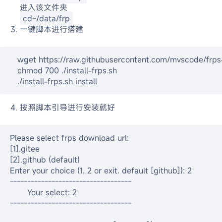
进入该文件夹
cd~/data/frp
一键脚本进行搭建
   wget https://raw.githubusercontent.com/mvscode/frps-onekey/master/install-frps.sh -O ./install-frps.sh

   chmod 700 ./install-frps.sh

   ./install-frps.sh install
按照脚本引导进行安装就好
Please select frps download url:

[1].gitee

[2].github (default)

Enter your choice (1, 2 or exit. default [github]): 2

-----------------------------------

       Your select: 2    

-----------------------------------
