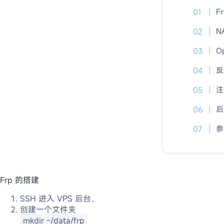
F
N
O
反
注
后
参
Frp 的搭建
SSH 进入 VPS 后台，
创建一个文件夹
mkdir ~/data/frp