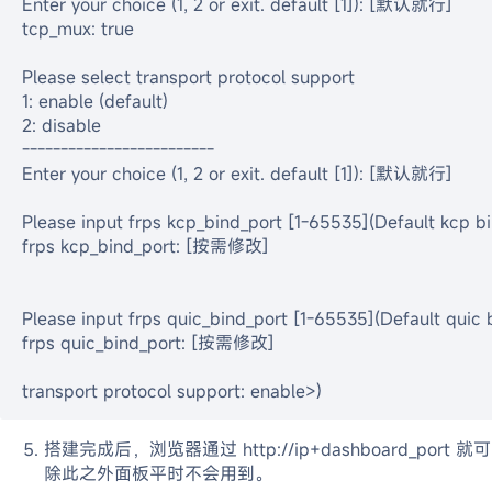
Enter your choice (1, 2 or exit. default [1]): [默认就行]

tcp_mux: true

Please select transport protocol support

1: enable (default)

2: disable

-------------------------

Enter your choice (1, 2 or exit. default [1]): [默认就行]

Please input frps kcp_bind_port [1-65535](Default kcp 
frps kcp_bind_port: [按需修改]

Please input frps quic_bind_port [1-65535](Default quic
frps quic_bind_port: [按需修改]

transport protocol support: enable>)
搭建完成后，浏览器通过 http://ip+dashboard
除此之外面板平时不会用到。