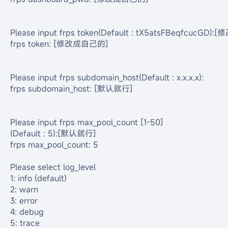
Please input frps token(Default : tX5atsFBeqfcucGD)
frps token: [修改成自己的]

Please input frps subdomain_host(Default : x.x.x.x):

frps subdomain_host: [默认就行]

Please input frps max_pool_count [1-50]

(Default : 5):[默认就行]

frps max_pool_count: 5

Please select log_level

1: info (default)

2: warn

3: error

4: debug

5: trace
