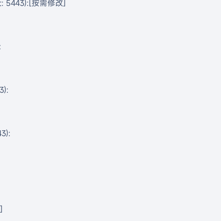
ort: 5443):[按需修改]



):

):


