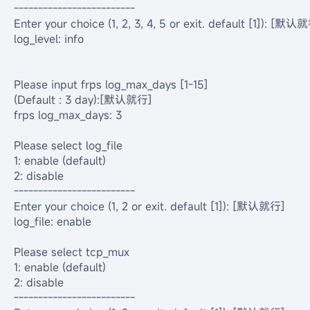
-------------------------

Enter your choice (1, 2, 3, 4, 5 or exit. default [1]): [默认就
log_level: info

Please input frps log_max_days [1-15]

(Default : 3 day):[默认就行]

frps log_max_days: 3

Please select log_file

1: enable (default)

2: disable

-------------------------

Enter your choice (1, 2 or exit. default [1]): [默认就行]

log_file: enable

Please select tcp_mux

1: enable (default)

2: disable

-------------------------
