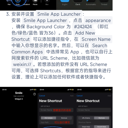
安装并设置
Smile App Launcher
：
安装
Smile App Launcher
，点击
appearance
，确保 Background Color 为
#242424
（即红
色/绿色/蓝色 皆为36）。点击
Add New
Shortcut
可以添加捷径指令，在
Screen Name
中输入你想显示的名字。然后，可以在
Search
Common Apps
中选择常见 App ，也可以自行上
网搜索软件的 URL Scheme，比如微信就为
weixin://
。若想添加的软件没有 URL Scheme
可用，可选择 Shortcuts，根据官方的指导来进行
设置，理论上可以添加任何软件或者快捷指令。