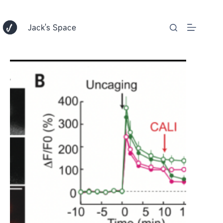
跳
至
内
Jack's Space
容