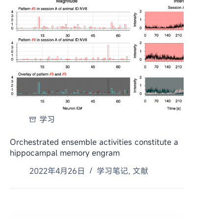
学习
Orchestrated ensemble activities constitute a
hippocampal memory engram
2022年4月26日
学习笔记
,
文献