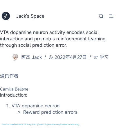
跳
至
内
Jack's Space
容
VTA dopamine neuron activity encodes social
interaction and promotes reinforcement learning
through social prediction error.
阿杰 Jack
2022年4月27日
学习
通讯作者
Camilla Bellone
Introduction:
VTA dopamine neuron
Reward prediction errors