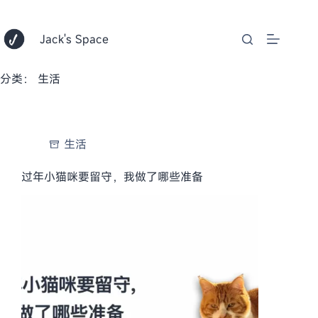
跳
至
内
Jack's Space
容
分类：
生活
生活
过年小猫咪要留守，我做了哪些准备