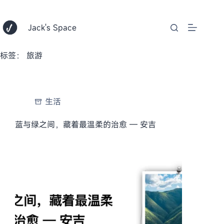
跳
至
内
Jack's Space
容
标签：
旅游
生活
蓝与绿之间，藏着最温柔的治愈 — 安吉