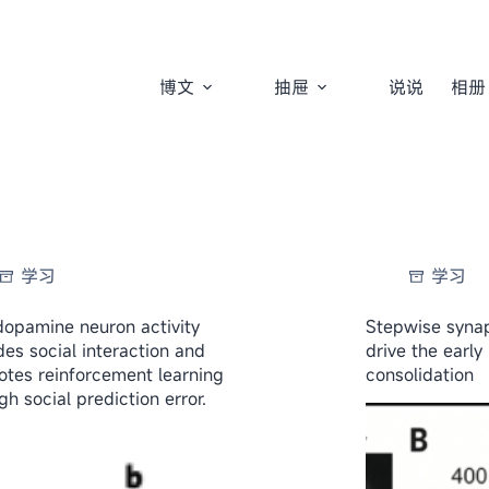
博文
抽屉
说说
相册
学习
学习
opamine neuron activity
Stepwise synap
es social interaction and
drive the earl
tes reinforcement learning
consolidation
gh social prediction error.