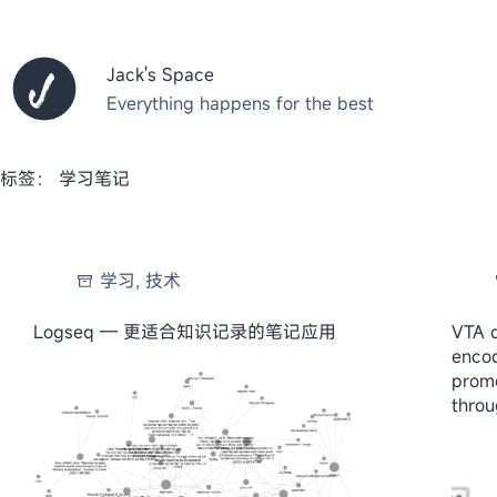
跳
至
内
Jack's Space
容
Everything happens for the best
标签：
学习笔记
学习
,
技术
Logseq — 更适合知识记录的笔记应用
VTA d
encod
promo
throu