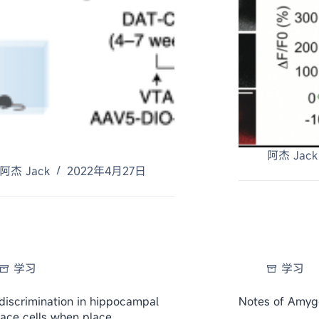
阿杰 Jack
阿杰 Jack
2022年4月27日
学习
学习
discrimination in hippocampal
Notes of Amyg
ace cells when place