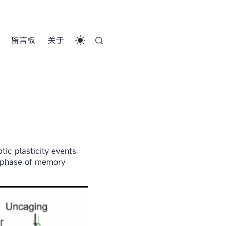
留言板
关于
tic plasticity events
y phase of memory