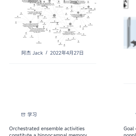
阿杰 Jack
2022年4月27日
学习
Orchestrated ensemble activities
Goal 
constitute a hippocampal memory
nonpl