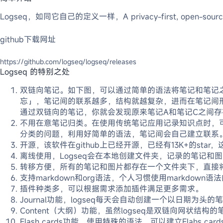
Logseq，如同它自己的定义一样，A privacy-first, open-s
github下载网址
https://github.com/logseq/logseq/releases
Logseq 的特别之处
双链向笔记。如下图，可以通过简单的语法将笔记和笔记之
忘」，笔记间的联系越多，结构就越复杂，进而在笔记间
通过双链向的笔记，你就会发现原来笔记A和笔记C之间
不用在意笔记归类。在使用传统笔记应用记录知识点时，可
分类的问题，利用好简单的语法，笔记间会自己建立联系
开源，该软件在github上已经开源，已经有13K+的sta
离线使用，Logseq会在本地创建文件夹，记录的笔记
转移方便，所有的笔记和图片都存在一个文件夹下，直接将文
支持markdown和org语法，个人习惯使用markd
插件种类多，可以根据需求添加插件满足更多需求。
Journal功能，logseq每天会自动创建一个以日期
Content（大纲）功能，虽然logseq是双链向网状
Flash cards功能，使用特殊的语法，可以建立Flahs