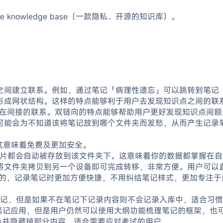
ource knowledge base（一款隐私、开源的知识库）。
间建立联系。例如，通过笔记「病理性遗忘」可以跳转到笔记「Gl
形成网状结构。这样的特点能够利于用户去发现知识点之间的联系
存在间接的联系。双链向的特点能够帮助用户更好发现知识点间
能会为不知道该将笔记放到哪个文件夹而发愁，从而产生记录笔记
。
r，这意味着免费及更加安全。
和图片都会自动被存放到该文件夹下。这意味着你的数据都掌握在
件夹拷贝到另一个设备即可完成转移，非常方便。用户可以直接将文件
own语法的，记录笔记时更加方便快捷，不用纠结笔记样式，更加专注
为头的笔记，但是如果不在笔记下记录内容则不会记录入库中，适合
结构的笔记应用，但是用户仍然可以使用大纲功能梳理笔记的框架，也
 cards并隐藏掉部分内容，适合需要应对考试的用户。