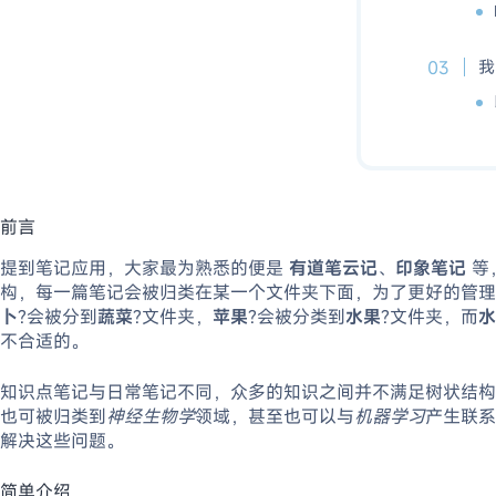
我
前言
提到笔记应用，大家最为熟悉的便是
有道笔云记
、
印象笔记
等
构，每一篇笔记会被归类在某一个文件夹下面，为了更好的管理
卜
?会被分到
蔬菜
?文件夹，
苹果
?会被分类到
水果
?文件夹，而
水
不合适的。
知识点笔记与日常笔记不同，众多的知识之间并不满足树状结构
也可被归类到
神经生物学
领域，甚至也可以与
机器学习
产生联系
解决这些问题。
简单介绍