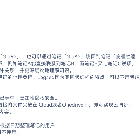
uA2」，也可以通过笔记「GluA2」跳回到笔记「病理性遗
，例如笔记A能直接联系到笔记B，而笔记B又与笔记C联系，
额外关系，并更深层次地理解知识。
的心理负担。Logseq因为其网状结构的特点，可以不用考虑
自己手中，更加地隐私安全。
夹放在iCloud或者Onedrive下，即可实现云同步。
于内容。
习惯根据日期整理笔记的用户
可不使用。