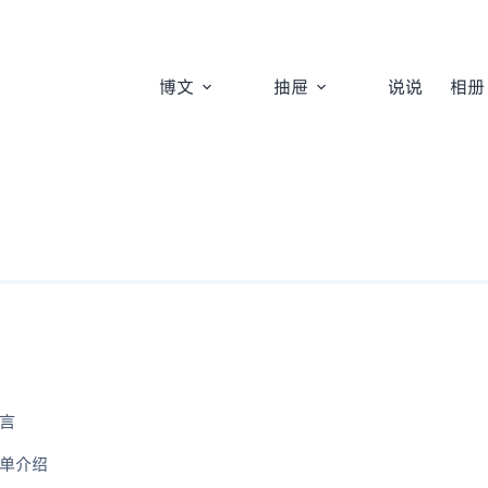
博文
抽屉
说说
相册
言
单介绍