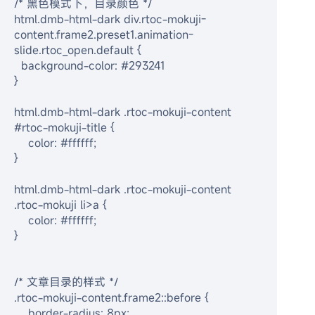
/* 黑色模式下，目录颜色 */
html.dmb-html-dark div.rtoc-mokuji-
content.frame2.preset1.animation-
slide.rtoc_open.default {
  background-color: #293241
}
html.dmb-html-dark .rtoc-mokuji-content 
#rtoc-mokuji-title {
    color: #ffffff;
}
html.dmb-html-dark .rtoc-mokuji-content 
.rtoc-mokuji li>a {
    color: #ffffff;
}
/* 文章目录的样式 */
.rtoc-mokuji-content.frame2::before {
    border-radius: 8px;