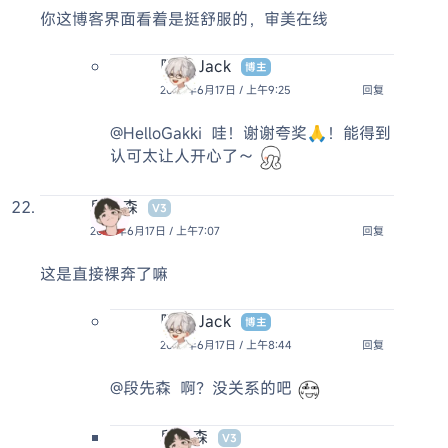
你这博客界面看着是挺舒服的，审美在线
阿杰 Jack
博主
2025年6月17日 / 上午9:25
回复
@HelloGakki
哇！谢谢夸奖🙏！能得到
认可太让人开心了～
段先森
V3
2025年6月17日 / 上午7:07
回复
这是直接裸奔了嘛
阿杰 Jack
博主
2025年6月17日 / 上午8:44
回复
@段先森
啊？没关系的吧
段先森
V3