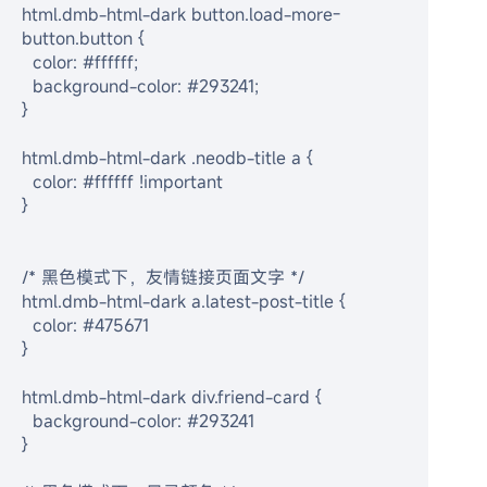
html.dmb-html-dark button.load-more-
button.button {
  color: #ffffff;
  background-color: #293241;
}
html.dmb-html-dark .neodb-title a {
  color: #ffffff !important
}
/* 黑色模式下，友情链接页面文字 */
html.dmb-html-dark a.latest-post-title {
  color: #475671
}
html.dmb-html-dark div.friend-card {
  background-color: #293241
}