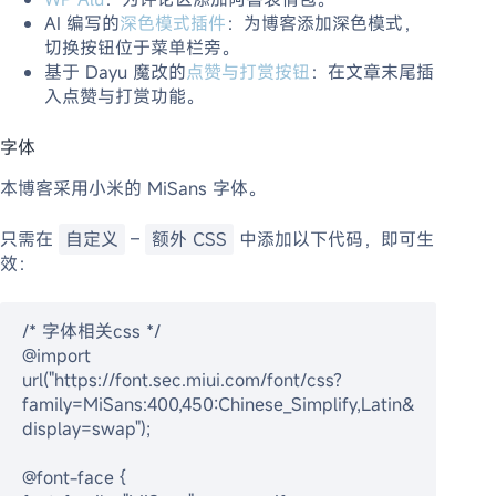
AI 编写的
深色模式插件
：为博客添加深色模式，
切换按钮位于菜单栏旁。
基于 Dayu 魔改的
点赞与打赏按钮
：在文章末尾插
入点赞与打赏功能。
字体
本博客采用小米的 MiSans 字体。
只需在
自定义
–
额外 CSS
中添加以下代码，即可生
效：
/* 字体相关css */
@import 
url("https://font.sec.miui.com/font/css?
family=MiSans:400,450:Chinese_Simplify,Latin&
display=swap");
@font-face {