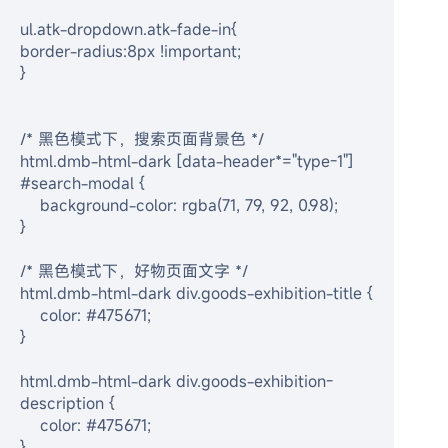
ul.atk-dropdown.atk-fade-in{
border-radius:8px !important;
}
/* 黑色模式下，搜索页面背景色 */
html.dmb-html-dark [data-header*="type-1"] 
#search-modal {
    background-color: rgba(71, 79, 92, 0.98); 
}
/* 黑色模式下，好物页面文字 */
html.dmb-html-dark div.goods-exhibition-title {
    color: #475671;
}
html.dmb-html-dark div.goods-exhibition-
description {
    color: #475671;
}