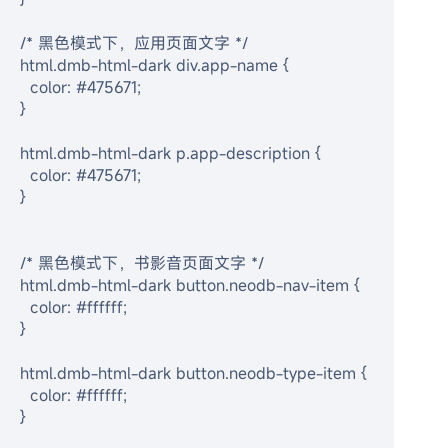
/* 黑色模式下，应用页面文字 */
html.dmb-html-dark div.app-name {
  color: #475671;
}
html.dmb-html-dark p.app-description {
  color: #475671;
}
/* 黑色模式下，书影音页面文字 */
html.dmb-html-dark button.neodb-nav-item {
  color: #ffffff;
}
html.dmb-html-dark button.neodb-type-item {
  color: #ffffff;
}