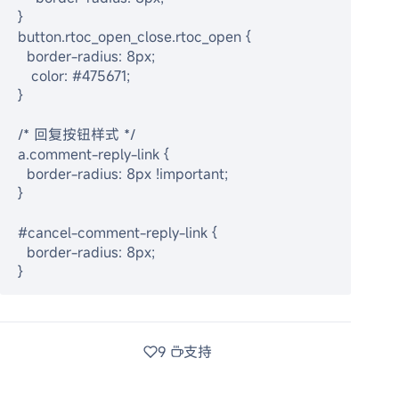
}
button.rtoc_open_close.rtoc_open {
  border-radius: 8px;
   color: #475671;
}
/* 回复按钮样式 */
a.comment-reply-link {
  border-radius: 8px !important;
}
#cancel-comment-reply-link {
  border-radius: 8px;
}
9
支持