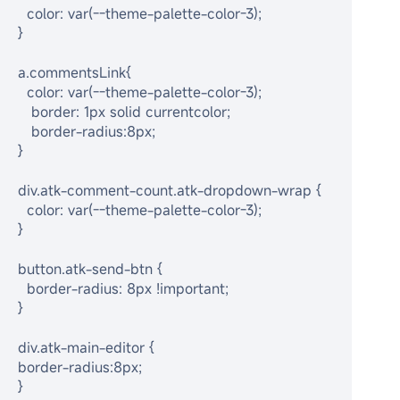
  color: var(--theme-palette-color-3);
}
a.commentsLink{
  color: var(--theme-palette-color-3);
   border: 1px solid currentcolor;
   border-radius:8px;
}
div.atk-comment-count.atk-dropdown-wrap {
  color: var(--theme-palette-color-3);
}
button.atk-send-btn {
  border-radius: 8px !important;
}
div.atk-main-editor {
border-radius:8px;
}