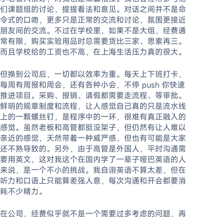
们课题组的讨论，提提看法和意见。对话之间并不是命
令式的口吻，更多只是正常的交流和讨论，氛围更接近
朋友间的交流。不过在学校里，如果不是大组，经费通
常有限，购买实验用品时总需要货比三家、思索再三。
而且学校给的工资也不高，在上海生活压力真的很大。
但换到公司后，一切都以效率为重。每天上下班打卡，
每周有周报和周会，还有各种小会，不停 push 你快速
推进项目。采购、报销、请假都需要走流程、等审批。
鲜明的规章制度和流程，让人感觉自己真的只是流水线
上的一颗螺丝钉，是程序中的一环，很难有真正融入的
感觉。虽然老板和高管都挺没架子，但仍然有让人难以
亲近的感觉，天然带着一种威严感，但也有可能是大家
还不熟导致的。另外，由于高管是外国人，平时沟通需
要用英文，这对我这个在国内学了一辈子哑巴英语的人
来说，是一个不小的挑战。我自诩英语不算太差，但在
听力和口语上只能算差强人意，每次沟通和开会都要消
耗不少精力。
在公司，经费似乎就不是一个需要过多考虑的问题，再