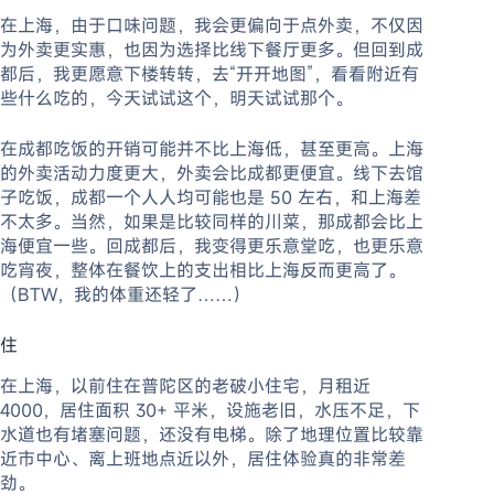
在上海，由于口味问题，我会更偏向于点外卖，不仅因
为外卖更实惠，也因为选择比线下餐厅更多。但回到成
都后，我更愿意下楼转转，去“开开地图”，看看附近有
些什么吃的，今天试试这个，明天试试那个。
在成都吃饭的开销可能并不比上海低，甚至更高。上海
的外卖活动力度更大，外卖会比成都更便宜。线下去馆
子吃饭，成都一个人人均可能也是 50 左右，和上海差
不太多。当然，如果是比较同样的川菜，那成都会比上
海便宜一些。回成都后，我变得更乐意堂吃，也更乐意
吃宵夜，整体在餐饮上的支出相比上海反而更高了。
（BTW，我的体重还轻了……）
住
在上海，以前住在普陀区的老破小住宅，月租近
4000，居住面积 30+ 平米，设施老旧，水压不足，下
水道也有堵塞问题，还没有电梯。除了地理位置比较靠
近市中心、离上班地点近以外，居住体验真的非常差
劲。