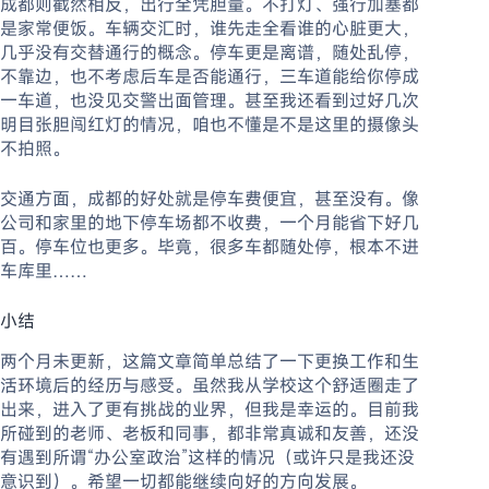
成都则截然相反，出行全凭胆量。不打灯、强行加塞都
是家常便饭。车辆交汇时，谁先走全看谁的心脏更大，
几乎没有交替通行的概念。停车更是离谱，随处乱停，
不靠边，也不考虑后车是否能通行，三车道能给你停成
一车道，也没见交警出面管理。甚至我还看到过好几次
明目张胆闯红灯的情况，咱也不懂是不是这里的摄像头
不拍照。
交通方面，成都的好处就是停车费便宜，甚至没有。像
公司和家里的地下停车场都不收费，一个月能省下好几
百。停车位也更多。毕竟，很多车都随处停，根本不进
车库里……
小结
两个月未更新，这篇文章简单总结了一下更换工作和生
活环境后的经历与感受。虽然我从学校这个舒适圈走了
出来，进入了更有挑战的业界，但我是幸运的。目前我
所碰到的老师、老板和同事，都非常真诚和友善，还没
有遇到所谓“办公室政治”这样的情况（或许只是我还没
意识到）。希望一切都能继续向好的方向发展。