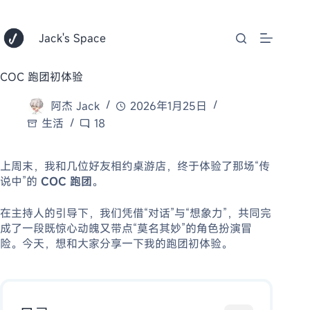
跳
至
内
Jack's Space
容
COC 跑团初体验
阿杰 Jack
2026年1月25日
生活
18
上周末，我和几位好友相约桌游店，终于体验了那场“传
说中”的
COC 跑团
。
在主持人的引导下，我们凭借“对话”与“想象力”，共同完
成了一段既惊心动魄又带点“莫名其妙”的角色扮演冒
险。今天，想和大家分享一下我的跑团初体验。