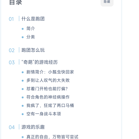
目录
隐藏
什么是跑团
简介
分类
跑团怎么玩
“奇葩”的游戏经历
剧情简介：小瓢虫快回家
多到让人叹气的大失败
怼着门开枪也能打偏？
符合角色的神经病操作
我疯了，狂炫了两口马桶
空有一身战斗本领
游戏的乐趣
真正的自由，万物皆可尝试