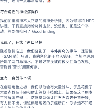
云外，场面一度非常尴尬。🤡
符合角色的神经病操作
我们团里精神不太正常的精神分析师，因为懒得和 NPC
讲理，干脆直接掏枪将其击杀。没想到，正是这个举
动，将剧情推向了 Good Ending。
我疯了，狂炫了两口马桶
随着剧情推进，我们碰到了一件件离奇的事件，理智值
（SAN 值）狂跌，我的角色终于陷入疯狂，当场冲进厕
所喝了两口马桶水。不过好在没被两位女性角色发现，
否则我“警长”颜面何存。
空有一身战斗本领
在创建角色之初，我们以为会有大量战斗，于是花费了
大量点数在斗殴和射击等战斗技能上。结果在这个剧本
主打解密推理……这感觉就像让巨石强森去开鲁班锁，
有力使不出。但这就是跑团的乐趣所在：你永远不知道