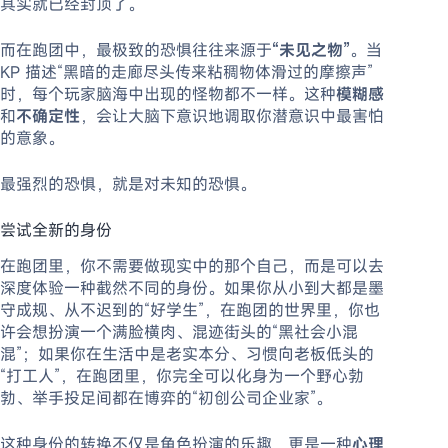
其实就已经封顶了。
而在跑团中，最极致的恐惧往往来源于
“未见之物”
。当
KP 描述“黑暗的走廊尽头传来粘稠物体滑过的摩擦声”
时，每个玩家脑海中出现的怪物都不一样。这种
模糊感
和
不确定性
，会让大脑下意识地调取你潜意识中最害怕
的意象。
最强烈的恐惧，就是对未知的恐惧。
尝试全新的身份
在跑团里，你不需要做现实中的那个自己，而是可以去
深度体验一种截然不同的身份。如果你从小到大都是墨
守成规、从不迟到的“好学生”，在跑团的世界里，你也
许会想扮演一个满脸横肉、混迹街头的“黑社会小混
混”；如果你在生活中是老实本分、习惯向老板低头的
“打工人”，在跑团里，你完全可以化身为一个野心勃
勃、举手投足间都在博弈的“初创公司企业家”。
这种身份的转换不仅是角色扮演的乐趣，更是一种
心理