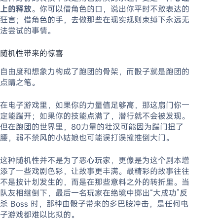
上的释放
。你可以借角色的口，说出你平时不敢表达的
狂言；借角色的手，去做那些在现实规则束缚下永远无
法尝试的事情。
随机性带来的惊喜
自由度和想象力构成了跑团的骨架，而骰子就是跑团的
点睛之笔。
在电子游戏里，如果你的力量值足够高，那这扇门你一
定能踹开；如果你的技能点满了，潜行就不会被发现。
但在跑团的世界里，80力量的壮汉可能因为踹门扭了
腰，弱不禁风的小姑娘也可能误打误撞推倒大门。
这种随机性并不是为了恶心玩家，更像是为这个剧本增
添了一些戏剧色彩，让故事更丰满。最精彩的故事往往
不是按计划发生的，而是在那些意料之外的转折里。当
队友相继倒下，最后一名玩家在绝境中掷出“大成功”反
杀 Boss 时，那种由骰子带来的多巴胺冲击，是任何电
子游戏都难以比拟的。