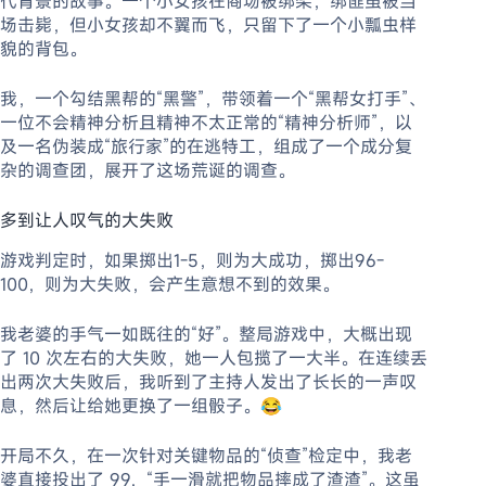
代背景的故事。一个小女孩在商场被绑架，绑匪虽被当
场击毙，但小女孩却不翼而飞，只留下了一个小瓢虫样
貌的背包。
我，一个勾结黑帮的“黑警”，带领着一个“黑帮女打手”、
一位不会精神分析且精神不太正常的“精神分析师”，以
及一名伪装成“旅行家”的在逃特工，组成了一个成分复
杂的调查团，展开了这场荒诞的调查。
多到让人叹气的大失败
游戏判定时，如果掷出1-5，则为大成功，掷出96-
100，则为大失败，会产生意想不到的效果。
我老婆的手气一如既往的“好”。整局游戏中，大概出现
了 10 次左右的大失败，她一人包揽了一大半。在连续丢
出两次大失败后，我听到了主持人发出了长长的一声叹
息，然后让给她更换了一组骰子。😂
开局不久，在一次针对关键物品的“侦查”检定中，我老
婆直接投出了 99，“手一滑就把物品摔成了渣渣”。这虽