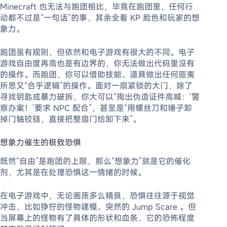
Minecraft 也无法与跑团相比，毕竟在跑团里，任何行
动都不过是“一句话”的事，其余全看 KP 脸色和玩家的想
象力。
跑团虽有规则，但依然和电子游戏有很大的不同。电子
游戏自由度再高也是有边界的，你无法做出代码里没有
的操作。而跑团，你可以借助技能、道具做出任何匪夷
所思又“合乎逻辑”的操作。面对一扇紧锁的大门，除了
寻找钥匙或暴力破拆，你大可以“掏出伪造证件高喊：‘警
察办案！’要求 NPC 配合”，甚至是“用螺丝刀和锤子卸
掉门轴铰链，直接把整扇门给卸下来”。
想象力催生的极致恐惧
既然“自由”是跑团的上限，那么“想象力”就是它的催化
剂，尤其是在处理恐惧这一情绪的时候。
在电子游戏中，无论画质多么精良，恐惧往往源于视觉
冲击，比如狰狞的怪物建模、突然的 Jump Scare 。但
当屏幕上的怪物有了具体的形状和血条，它的恐怖程度