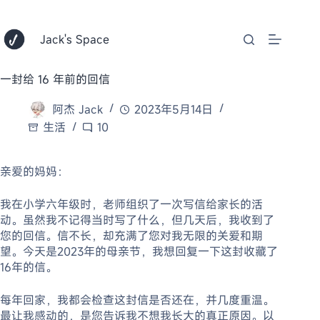
跳
至
内
Jack's Space
容
一封给 16 年前的回信
阿杰 Jack
2023年5月14日
生活
10
亲爱的妈妈：
我在小学六年级时，老师组织了一次写信给家长的活
动。虽然我不记得当时写了什么，但几天后，我收到了
您的回信。信不长，却充满了您对我无限的关爱和期
望。今天是2023年的母亲节，我想回复一下这封收藏了
16年的信。
每年回家，我都会检查这封信是否还在，并几度重温。
最让我感动的，是您告诉我不想我长大的真正原因。以