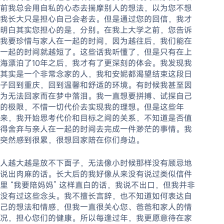
前我总会用自私的心态去揣摩别人的想法，以为您不想
我长大只是担心自己会老去。但是通过您的回信，我才
明白其实您担心的是，分别。在我上大学之前，您告诉
我要珍惜与家人在一起的时间，因为越往后，我们能在
一起的时间就越短了。这些话我听懂了，但是只有在上
海漂泊了10年之后，我才有了更深刻的体会。我发现我
其实是一个非常念家的人，我和安妮都渴望结束这段日
子回到重庆，回到温馨和舒适的环境。有时候我甚至因
为无法回家而在梦中落泪。我一直想要拼搏、试探自己
的极限，不惜一切代价去实现我的理想。但是这些年
来，我开始思考代价和目标之间的关系，不知道是否值
得舍弃与亲人在一起的时间去完成一件渺茫的事情。我
突然感到很累，很想回家陪在你们身边。
人越大越是放不下面子，无法像小时候那样没有顾忌地
说出肉麻的话。长大后的我好像从来没有说过类似信件
里 “我要陪妈妈” 这样直白的话，我说不出口，但我并非
没有过这些念头。我不擅长言辞，也不知道如何表达自
己的想法和情感，但我一直很关心您、爸爸和家人的情
况，担心您们的健康。所以每逢过年，我更愿意待在家