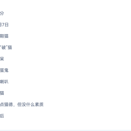
分
月7日
期猫
“破”猫
呆
蛋鬼
喇叭
猫
点猫德，但没什么素质
后