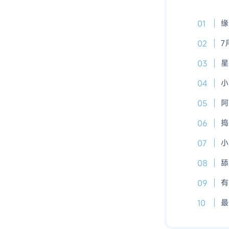
缘
7
星
小
阿
捣
小
舔
有
最