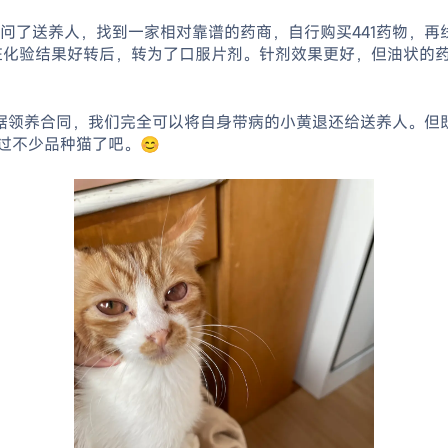
了送养人，找到一家相对靠谱的药商，自行购买441药物，再线
在化验结果好转后，转为了口服片剂。针剂效果更好，但油状的
根据领养合同，我们完全可以将自身带病的小黄退还给送养人。但
过不少品种猫了吧。😊