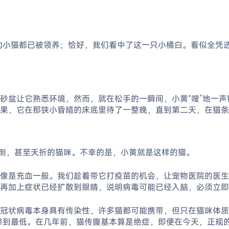
的小猫都已被领养；恰好，我们看中了这一只小橘白。看似全凭
砂盆让它熟悉环境，然而，就在松手的一瞬间，小黄“嗖”地一
果，它在那狭小昏暗的床底里待了一整晚，直到第二天，在猫条
病倒，甚至夭折的猫咪。不幸的是，小黄就是这样的猫。
像是充血一般。我们趁着带它打疫苗的机会，让宠物医院的医生做
再加上症状已经扩散到眼睛，说明病毒可能已经入脑，必须立即
冠状病毒本身具有传染性，许多猫都可能携带，但只在猫咪体质
发率降到最低。在几年前，猫传腹基本算是绝症，即便在今天，正