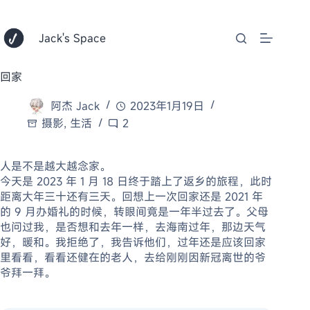
跳
至
内
Jack's Space
容
回家
阿杰 Jack
2023年1月19日
摄影
,
生活
2
人是不是越大越念家。
今天是 2023 年 1 月 18 日终于踏上了返乡的旅程，此时
距离大年三十还有三天。回想上一次回家还是 2021 年
的 9 月办婚礼的时候，转眼间竟是一年半过去了。父母
也问过我，是否想和去年一样，去海南过年，那边天气
好，暖和。我拒绝了，我告诉他们，过年还是应该回家
里看看，看看还健在的老人，去给刚刚因新冠离世的爷
爷拜一拜。