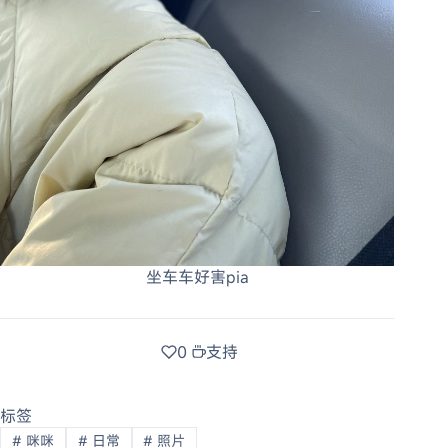
坐车车好害pia
0
支持
标签
#
咪咪
#
日常
#
照片