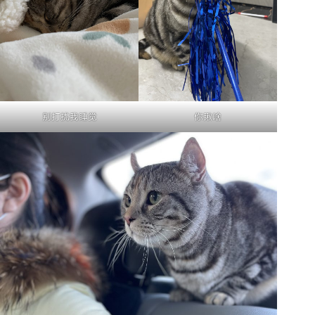
别打扰我睡觉
你瞅啥