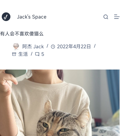
跳
至
内
Jack's Space
容
有人会不喜欢傻猫么
阿杰 Jack
2022年4月22日
生活
5