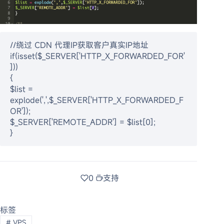
//绕过 CDN 代理IP获取客户真实IP地址

if(isset($_SERVER['HTTP_X_FORWARDED_FOR'
]))

{

$list = 
explode(',',$_SERVER['HTTP_X_FORWARDED_F
OR']);

$_SERVER['REMOTE_ADDR'] = $list[0];

}
0
支持
标签
#
VPS