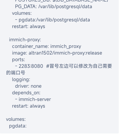
      PG_DATA: /var/lib/postgresql/data

    volumes:

      - pgdata:/var/lib/postgresql/data

    restart: always

  immich-proxy:

    container_name: immich_proxy

    image: altran1502/immich-proxy:release

    ports:

      - 2283:8080  #冒号左边可以修改为自己需要
的端口号

    logging:

      driver: none

    depends_on:

      - immich-server

    restart: always

volumes:

  pgdata: