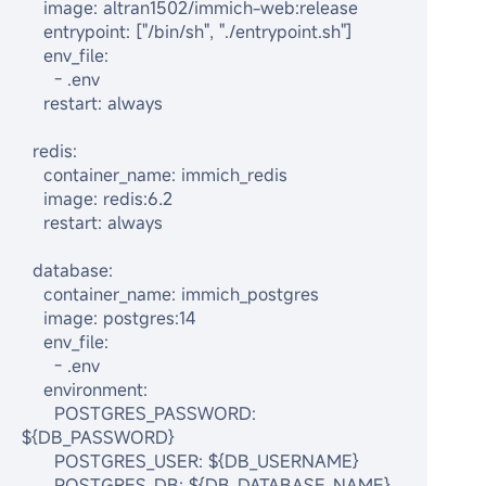
    image: altran1502/immich-web:release

    entrypoint: ["/bin/sh", "./entrypoint.sh"]

    env_file:

      - .env

    restart: always

  redis:

    container_name: immich_redis

    image: redis:6.2

    restart: always

  database:

    container_name: immich_postgres

    image: postgres:14

    env_file:

      - .env

    environment:

      POSTGRES_PASSWORD: 
${DB_PASSWORD}

      POSTGRES_USER: ${DB_USERNAME}

      POSTGRES_DB: ${DB_DATABASE_NAME}
