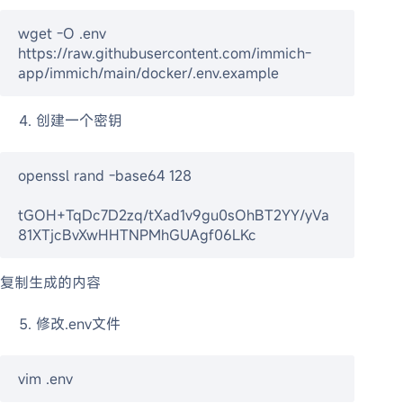
wget -O .env 
https://raw.githubusercontent.com/immich-
app/immich/main/docker/.env.example
创建一个密钥
openssl rand -base64 128
tGOH+TqDc7D2zq/tXad1v9gu0sOhBT2YY/yVa
81XTjcBvXwHHTNPMhGUAgf06LKc
复制生成的内容
修改.env文件
vim .env