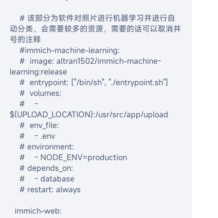
    # 该部分为软件对照片进行机器学习并进行自
动分类，会需要较多的资源，需要的话可以取消井
号的注释

    #immich-machine-learning:

    #  image: altran1502/immich-machine-
learning:release

    #  entrypoint: ["/bin/sh", "./entrypoint.sh"]

    #  volumes:

    #    - 
${UPLOAD_LOCATION}:/usr/src/app/upload

    #  env_file:

    #    - .env

    # environment:

    #    - NODE_ENV=production

    # depends_on:

    #    - database

    # restart: always

  immich-web:
