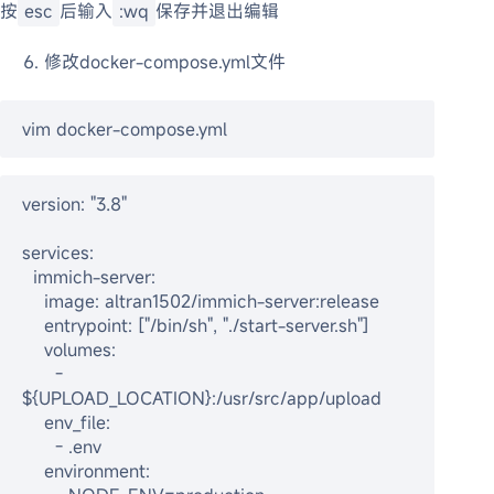
按
esc
后输入
:wq
保存并退出编辑
修改docker-compose.yml文件
vim docker-compose.yml
version: "3.8"

services:

  immich-server:

    image: altran1502/immich-server:release

    entrypoint: ["/bin/sh", "./start-server.sh"]

    volumes:

      - 
${UPLOAD_LOCATION}:/usr/src/app/upload

    env_file:

      - .env

    environment:
