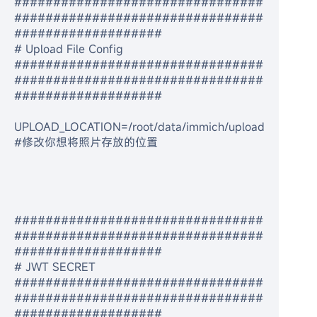
################################
################################
###################
# Upload File Config
################################
################################
###################
UPLOAD_LOCATION=/root/data/immich/upload  
#修改你想将照片存放的位置
################################
################################
###################
# JWT SECRET
################################
################################
###################