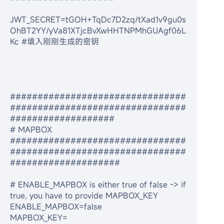
JWT_SECRET=tGOH+TqDc7D2zq/tXad1v9gu0s
OhBT2YY/yVa81XTjcBvXwHHTNPMhGUAgf06L
Kc #填入刚刚生成的密钥
################################
################################
###################
# MAPBOX
################################
################################
####################
# ENABLE_MAPBOX is either true of false -> if 
true, you have to provide MAPBOX_KEY
ENABLE_MAPBOX=false
MAPBOX_KEY=