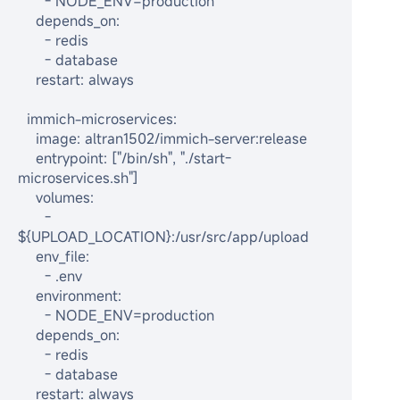
      - NODE_ENV=production

    depends_on:

      - redis

      - database

    restart: always

  immich-microservices:

    image: altran1502/immich-server:release

    entrypoint: ["/bin/sh", "./start-
microservices.sh"]

    volumes:

      - 
${UPLOAD_LOCATION}:/usr/src/app/upload

    env_file:

      - .env

    environment:

      - NODE_ENV=production

    depends_on:

      - redis

      - database

    restart: always
