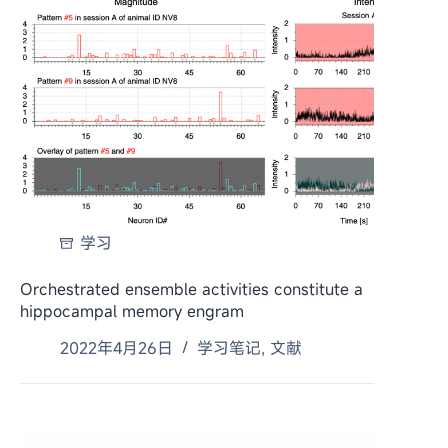
学习
Orchestrated ensemble activities constitute a
hippocampal memory engram
2022年4月26日
学习笔记
,
文献