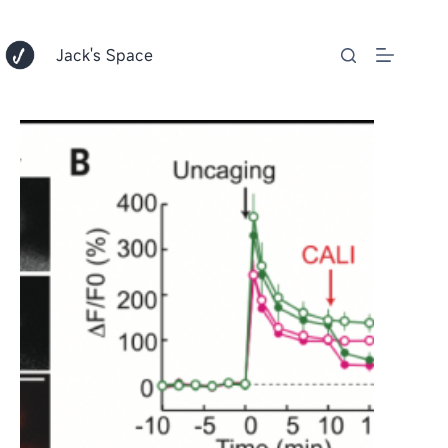
跳
至
内
Jack's Space
容